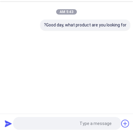
5:43 AM
Good day, what product are you looking for?
شاشة عرض رقمية ذكية ، محلل سبائك محمول باليد HXRF-
120DP
معدات التجارب غير المدمرة
2021-04-26
44 views