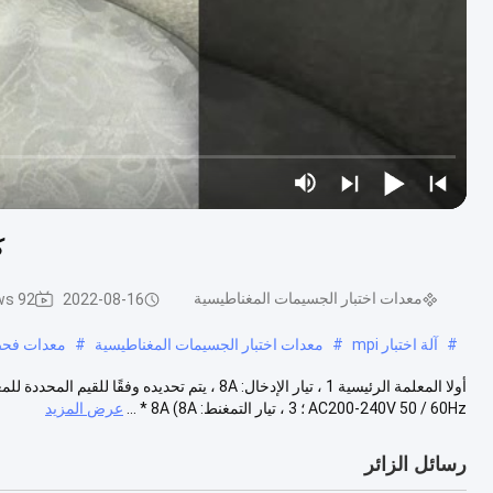
ك
معدات اختبار الجسيمات المغناطيسية
92 views
2022-08-16
#
آلة اختبار mpi
#
معدات اختبار الجسيمات المغناطيسية
#
معدات فحص
AC200-240V 50 / 60Hz ؛ 3 ، تيار التمغنط: 8A (8A * ...
عرض المزيد
رسائل الزائر