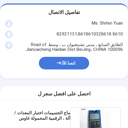
تفاصيل الاتصال
Ms. Shifen Yuan
8610 82921131,8618610328618
الطابق السابع ، مبنى تشينغيوان ب ، وسط. Road of
Jiancaicheng Haidian Dist.BeiJing، CHINA 100096
ﺎﺘﺼﻟ ﺍﻶﻧ
احصل على افضل سعر ل
ماج الجسيمات اختبار المعدات /
آلة ، الرقمية المحمولة غاوس
متر HGS 10A