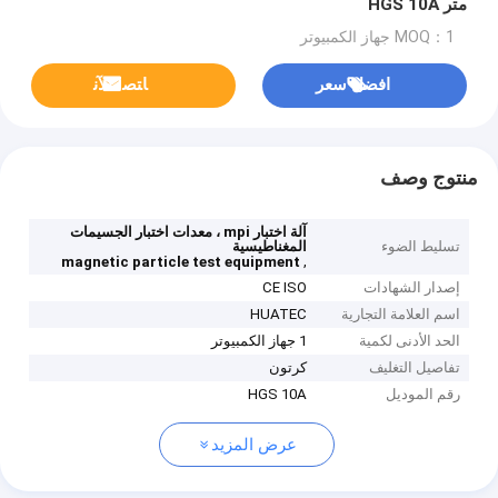
متر HGS 10A
MOQ：1 جهاز الكمبيوتر
افضل سعر
ﺎﺘﺼﻟ ﺍﻶﻧ
منتوج وصف
آلة اختبار mpi ، معدات اختبار الجسيمات
تسليط الضوء
المغناطيسية
,
magnetic particle test equipment
إصدار الشهادات
CE ISO
اسم العلامة التجارية
HUATEC
الحد الأدنى لكمية
1 جهاز الكمبيوتر
تفاصيل التغليف
كرتون
رقم الموديل
HGS 10A
عرض المزيد