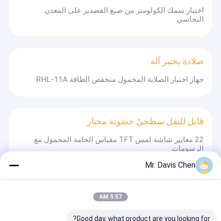
اختبار سمك الكولومتر من صبغ القصدير على المعدن
النحاسي
صلادة يختبر آلة
جهاز اختبار الصلابة المحمول منخفض الطاقة RHL-11A
قابل للنقل سطحيّ خشونة مخبار
22 معايير شاشة لمس TFT مقياس الخامة المحمول مع
الرسومات
Mr. Davis Chen
معدات فحص المعادن
5:57 AM
250mm القرص قطر المعدات الميتالوغرافية ، آلة تلميع
المعادن 4 وضع السرعة
Good day, what product are you looking for?