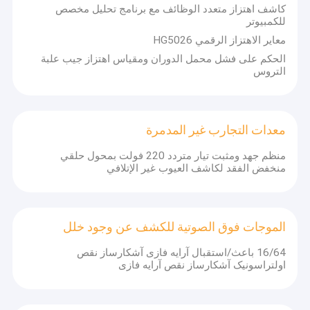
كاشف اهتزاز متعدد الوظائف مع برنامج تحليل مخصص
للكمبيوتر
معاير الاهتزاز الرقمي HG5026
الحكم على فشل محمل الدوران ومقياس اهتزاز جيب علبة
التروس
معدات التجارب غير المدمرة
منظم جهد ومثبت تيار متردد 220 فولت بمحول حلقي
منخفض الفقد لكاشف العيوب غير الإتلافي
الموجات فوق الصوتية للكشف عن وجود خلل
16/64 باعث/استقبال آرایه فازی آشکارساز نقص
اولتراسونیک آشکارساز نقص آرایه فازی