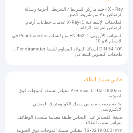
قابل للنقل سطحيّ خشونة مخبار
X - Ray - قلم ماركر الشريط / الشريط ، أحزمة رسالة
الرصاص بدلا من شريط لاصق
معدات فحص المعادن
الملحقات الإشعاعية X-Ray ID علامات خطابات أرقام
الرصاص لقراءة الأرقام
المحمولة الاهتزاز متر
المقياس الأوروبي EN 462-1 نوع السلك Penetrameter في
الأحجام 6 و 10
DIN 54 109 أسلاك الفولاذ المقاوم للصدأ Penetrameter ،
ملحقات التصوير الشعاعي
قياس سمك الطلاء
A/B Scan 0.100-1800mm مقياس سمك الموجات فوق
الصوتية
طابعة مدمجة مقياس سمك الكولومتريك المعدني
الالكتروليتي
صبغة القصدير على النحاس طبقة معدنية متعددة الوظائف
مقياس سمك الطلاء
TG-3219 0.001mm مقياس سمك الموجات فوق الصوتية