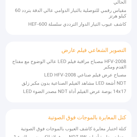
الحالي
مقياس رقمي للتوصلية بالتيار الدوامي عالي الدقة بتردد 60
كيلو هرتز
كاشف عيوب التيار الدوار الترددي سلسلة HEF-600
التصوير الشعاعي فيلم عارض
HFV-2008 مصباح مراقبة فيلم LED عالي الوضوح مع مفتاح
القدم ومكبر
مصباح عرض فيلم صناعي LED HFV-2008
NDT أشعة LED مشاهد الفيلم الصناعية بدون مكبر زلق
14x17 بوصة عرض الفيلم أداة NDT مصدر الضوء LED
الصفحة الرئيسية
HUATEC Group هي شركة تصنيع موثوق بها ومورد لأدوات الاختبار في Beijing
China.
تجمع مجموعة HUATEC بين كل R / D ومزايا الإنتاج لجميع الشركات التابعة
منتجات
كتل المعايرة بالموجات فوق الصوتية
لها ، وتستفيد من خبرتها التسويقية ومبيعاتها في السوق العالمية ، وتساهم في تقديم
معظم المنتجات والخدمات التنافسية المؤهلة إلى الأسواق الدولية.
كتلة اختبار معايرة كاشف العيوب بالموجات فوق الصوتية
معلومات عنا
تتكون مجموعة منتجات HUATEC من جميع أنواع معدات اختبار المعادن وغير المعدنية
وحدات معايرة أدوات NDT IIW من فولاذ الكربون من النوع 1