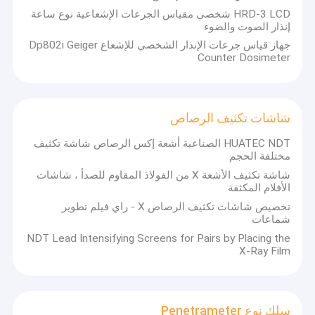
معدات اختبار الجسيمات المغناطيسية
HRD-3 LCD شخصي مقياس الجرعات الإشعاعية نوع ساعة
إنذار الصوت والضوء
ايدي الحالي معدات الاختبار
جهاز قياس جرعات الإنذار الشخصي للإشعاع Dp802i Geiger
Counter Dosimeter
التصوير الشعاعي فيلم عارض
كتل المعايرة بالموجات فوق الصوتية
شاشات تكثيف الرصاص
التحقيق بالموجات فوق الصوتية
HUATEC NDT الصناعية أشعة إكس الرصاص شاشة تكثيف
مختلفة الحجم
أجهزة مراقبة الاشعاع
شاشة تكثيف الأشعة X من الفولاذ المقاوم للصدأ ، شاشات
الأفلام المكثفة
شاشات تكثيف الرصاص
تخصيص شاشات تكثيف الرصاص X - راي فيلم تطوير
شماعات
سلك نوع Penetrameter
NDT Lead Intensifying Screens for Pairs by Placing the
X-Ray Film
قياس سمك الطلاء
صلادة يختبر آلة
سلك نوع Penetrameter