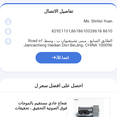
تفاصيل الاتصال
Ms. Shifen Yuan
8610 82921131,8618610328618
الطابق السابع ، مبنى تشينغيوان ب ، وسط. Road of
Jiancaicheng Haidian Dist.BeiJing، CHINA 100096
ﺎﺘﺼﻟ ﺍﻶﻧ
احصل على افضل سعر ل
شعاع عادي مستقيم بالموجات
فوق الصوتية التحقيق ، تحقيقات
اختبار الموجات فوق الصوتية