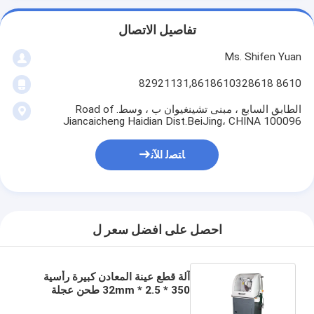
تفاصيل الاتصال
Ms. Shifen Yuan
8610 82921131,8618610328618
الطابق السابع ، مبنى تشينغيوان ب ، وسط. Road of
Jiancaicheng Haidian Dist.BeiJing، CHINA 100096
ﺎﺘﺼﻟ ﺍﻶﻧ
احصل على افضل سعر ل
آلة قطع عينة المعادن كبيرة رأسية
350 * 2.5 * 32mm طحن عجلة