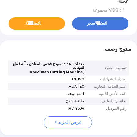
عجلة
MOQ：1 مجموعة
افضل سعر
ﺎﺘﺼﻟ ﺍﻶﻧ
منتوج وصف
معدات إعداد نموذج فحص المعادن ، آلة قطع
تسليط الضوء
العينات
,
Specimen Cutting Machine
إصدار الشهادات
CE ISO
اسم العلامة التجارية
HUATEC
الحد الأدنى لكمية
1 مجموعة
تفاصيل التغليف
حالة خشبيّ
رقم الموديل
HC-350A
عرض المزيد