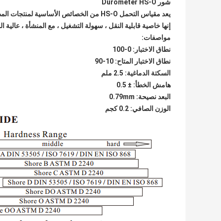
شور Durometer HS-O
يعد مقياس التحمل
HS-O
من الخصائص الأساسية لمنتجات المط
إنها خاصية قابلية النقل ، سهولة التشغيل ، مع المنشأة ، عالية الدقة ومتاحة في GB / T 531 -1999 
مواصفات:
نطاق الاختبار: 0-100
نطاق الاختبار المتاح: 10-90
السكتة الدماغية: 2.5 ملم
هامش الخطأ: ± 0.5
البعد نصيحة: 0.79mm
الوزن الصافي: 0.2 كجم