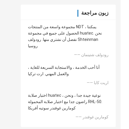
زبون مراجعة
مجموعة واسعة من المنتجات NDT ، يمكننا
الحصول على جميع في مجموعة huatec. نحن
نفضل أن نشتري منها. رودولف Shteinman
روسيا
—— رودولف شتينمان
أنا أحب الخدمة ، والاستجابة السريعة للغاية ،
والعمل المهني. ارت تركيا
—— اريت كايا
اختبار صلابة huatec ، نوعية جيدة جدا ، ونحن
راضون جدا مع اختبار صلابة المحمولة RHL-50.
كومارين غوفندر سوتيه أفريكا
—— كومارين غوفندر