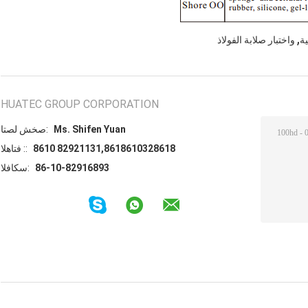
,
ية
واختبار صلابة الفولاذ
HUATEC GROUP CORPORATION
Ms. Shifen Yuan
اتصل شخص:
8610 82921131,8618610328618
الهاتف ::
86-10-82916893
الفاكس: