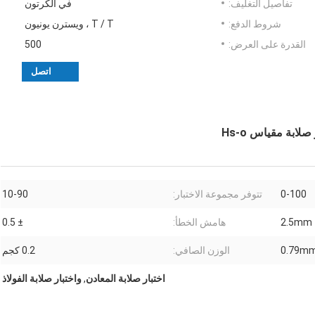
تفاصيل التغليف:
في الكرتون
شروط الدفع:
T / T ، ويسترن يونيون
القدرة على العرض:
500
اتصل
0-100
تتوفر مجموعة الاختبار:
10-90
2.5mm
هامش الخطأ:
± 0.5
0.79m
الوزن الصافي:
0.2 كجم
اختبار صلابة المعادن
,
واختبار صلابة الفولاذ