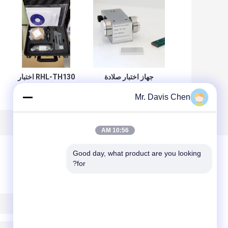
جهاز اختبار صلادة
RHL-TH130 اختبار
القلم المطبق بطريقة
صلابة معدنية رقمية
Mr. Davis Chen
خدش القلم
محمولة تعليمات
العملاء منحنى لمادة
اختبار محددة
10:56 AM
Good day, what product are you looking 
for?
ترك رسالة