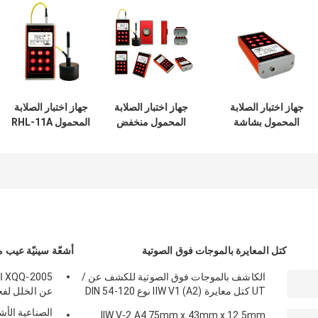
جهاز اختبار الصلابة
جهاز اختبار الصلابة
جهاز اختبار الصلابة
المحمول بشاشة
المحمول منخفض
المحمول RHL-11A
LCD بنقط مصفوفة
الطاقة RHL-11A
RHL-11A
كتل المعايرة بالموجات فوق الصوتية
أشعّة سينيّة عيب
الكاشف بالموجات فوق الصوتية للكشف عن /
05
UT كتل معايرة IIW V1 (A2) نوع DIN 54-120
عن الخلل لف
BS2704
الصناعية الأش
IIW V-2 A4 75mm x 43mm x 12.5mm