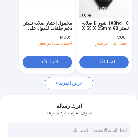
جولة في المعمل
مراقبة الجودة
0 - 100hd شور D صلابة
محمول اختبار صلابة تستر
تستر 90 X 55 X 25mm
دعم حلقات للمواد على
اتصل بنا
مع زر بطارية التيار
شكل
MOQ:
1
MOQ:
1
الكهربائي
أحصل على آخر سعر
أحصل على آخر سعر
أخبار
حالات
ﺎﺘﺼﻟ ﺍﻶﻧ
ﺎﺘﺼﻟ ﺍﻶﻧ
عرض المزيد
معدات التجارب غير المدمرة
الموجات فوق الصوتية للكشف عن وجود خلل
اترك رسالة
سوف نقوم بالرد بسرعة
أشعّة سينيّة عيب مكشاف
X-ray Pipeline Crawler