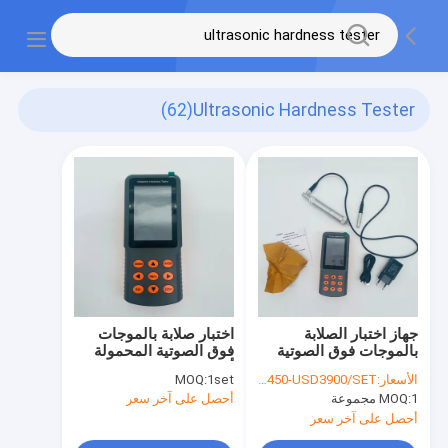
(62)
Ultrasonic Hardness Tester
جهاز اختبار الصلابة
اختبار صلابة بالموجات
بالموجات فوق الصوتية
فوق الصوتية المحمولة
HUH-6M ، مسبار يدوي
أداة NDT قياس دقة عالية
الأسعار:
USD3450-USD3900/SET
1set
MOQ:
يدوي برينل روكويل فيكرز
1 مجموعة
MOQ:
أحصل على آخر سعر
أحصل على آخر سعر