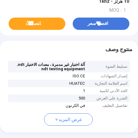
10 هرتز - 1khz
MOQ：1
افضل سعر
ﺎﺘﺼﻟ ﺍﻶﻧ
منتوج وصف
,
آلة اختبار غير مدمرة ، معدات الاختبار ndt
تسليط الضوء
ndt testing equipment
إصدار الشهادات
ISO CE
اسم العلامة التجارية
HUATEC
الحد الأدنى لكمية
1
القدرة على العرض
500
تفاصيل التغليف
في الكرتون
عرض المزيد