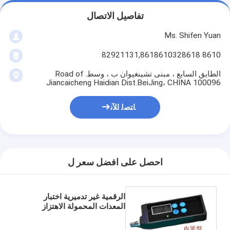
تفاصيل الاتصال
Ms. Shifen Yuan
8610 82921131,8618610328618
الطابق السابع ، مبنى تشينغيوان ب ، وسط. Road of
Jiancaicheng Haidian Dist.BeiJing، CHINA 100096
ﺎﺘﺼﻟ ﺍﻶﻧ
احصل على افضل سعر ل
الرقمية غير تدميرية اختبار
المعدات المحمولة الاهتزاز
المعاير 10 هرتز - 1khz