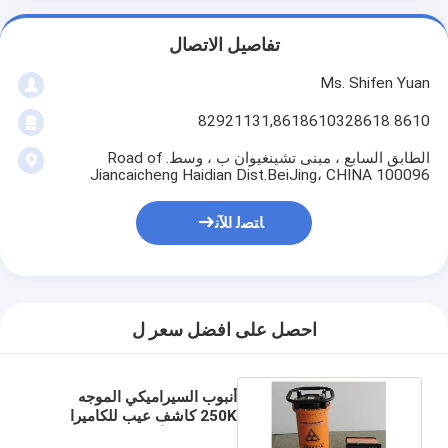
تفاصيل الاتصال
Ms. Shifen Yuan
8610 82921131,8618610328618
الطابق السابع ، مبنى تشينغيوان ب ، وسط. Road of
Jiancaicheng Haidian Dist.BeiJing، CHINA 100096
ﺎﺘﺼﻟ ﺍﻶﻧ
احصل على افضل سعر ل
أنبوب السيراميكي الموجه
250K كاشف عيب للكاميرا
المحمولة للأشعة السينية